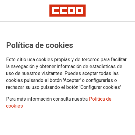
TEMAS - CAMPAÑAS
Política de cookies
8 de Marzo
Ahora Lo Público
Este sitio usa cookies propias y de terceros para facilitar
Amazón en lucha
la navegación y obtener información de estadísticas de
Defendiendo lo público
uso de nuestros visitantes. Puedes aceptar todas las
Huelga no es delito
cookies pulsando el botón 'Aceptar' o configurarlas o
#MuchoMásServiciosSociales
rechazar su uso pulsando el botón 'Configurar cookies'
Once al desnudo
Recuperar Lo Arrebatado
Para más información consulta nuestra
Política de
Reclamación Temporales
cookies
Salvemos El Servicio Postal
Siempre hemos sido capaces
Transporte social sí
Última Hora