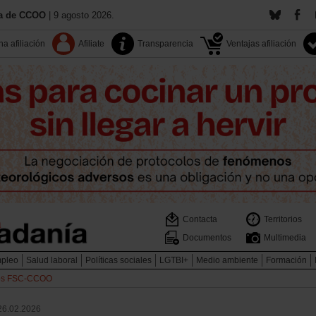
ía de CCOO
| 9 agosto 2026.
a afiliación
Afiliate
Transparencia
Ventajas afiliación
Contacta
Territorios
Documentos
Multimedia
pleo
Salud laboral
Políticas sociales
LGTBI+
Medio ambiente
Formación
os FSC-CCOO
26.02.2026