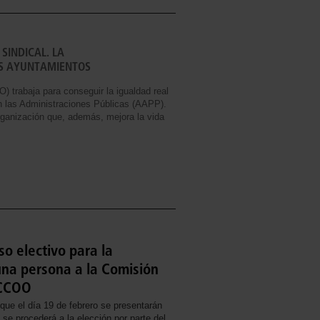
SINDICAL. LA
OS AYUNTAMIENTOS
 trabaja para conseguir la igualdad real
en las Administraciones Públicas (AAPP).
ganización que, además, mejora la vida
so electivo para la
una persona a la Comisión
-CCOO
 que el día 19 de febrero se presentarán
 se procederá a la elección por parte del