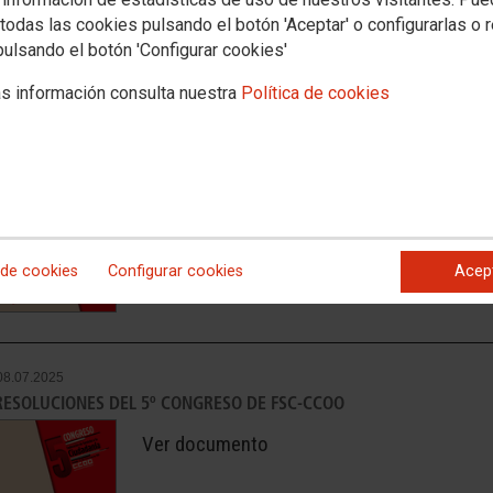
todas las cookies pulsando el botón 'Aceptar' o configurarlas o 
pulsando el botón 'Configurar cookies'
s información consulta nuestra
Política de cookies
08.07.2025
PONENCIA DEL 5º CONGRESO DE FSC-CCOO
Ver documento
 de cookies
Configurar cookies
Acep
08.07.2025
RESOLUCIONES DEL 5º CONGRESO DE FSC-CCOO
Ver documento