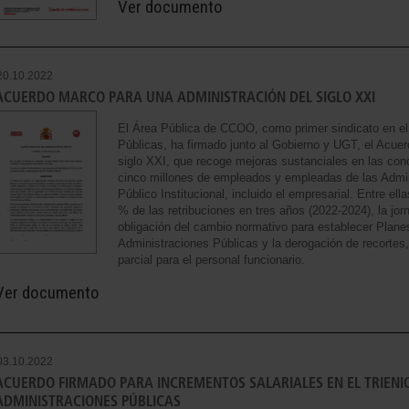
Ver documento
20.10.2022
ACUERDO MARCO PARA UNA ADMINISTRACIÓN DEL SIGLO XXI
El Área Pública de CCOO, como primer sindicato en el
Públicas, ha firmado junto al Gobierno y UGT, el Acue
siglo XXI, que recoge mejoras sustanciales en las cond
cinco millones de empleados y empleadas de las Admin
Público Institucional, incluido el empresarial. Entre el
% de las retribuciones en tres años (2022-2024), la jo
obligación del cambio normativo para establecer Plane
Administraciones Públicas y la derogación de recortes, 
parcial para el personal funcionario.
Ver documento
03.10.2022
ACUERDO FIRMADO PARA INCREMENTOS SALARIALES EN EL TRIENIO
ADMINISTRACIONES PÚBLICAS