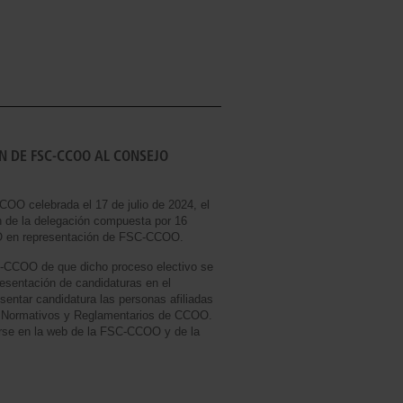
N DE FSC-CCOO AL CONSEJO
OO celebrada el 17 de julio de 2024, el
n de la delegación compuesta por 16
OO en representación de FSC-CCOO.
SC-CCOO de que dicho proceso electivo se
resentación de candidaturas en el
ntar candidatura las personas afiliadas
, Normativos y Reglamentarios de CCOO.
rse en la web de la FSC-CCOO y de la