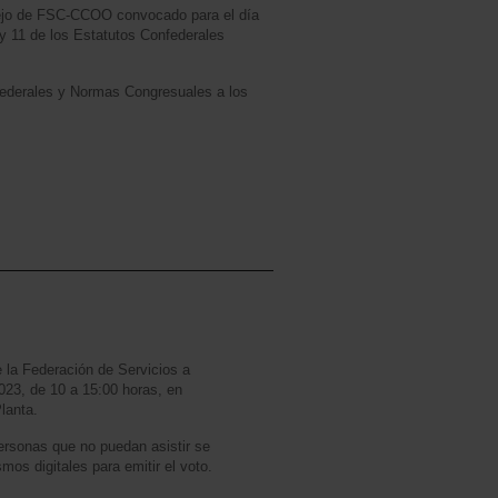
sejo de FSC-CCOO convocado para el día
y 11 de los Estatutos Confederales
 Federales y Normas Congresuales a los
e la Federación de Servicios a
023, de 10 a 15:00 horas, en
lanta.
ersonas que no puedan asistir se
mos digitales para emitir el voto.