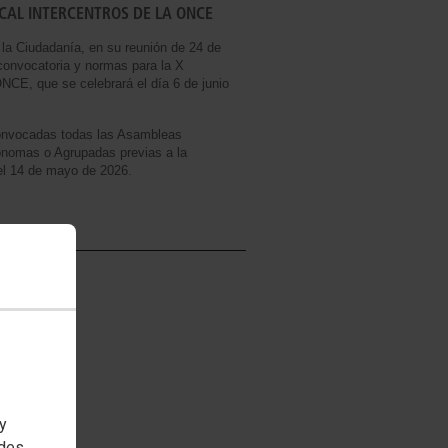
ICAL INTERCENTROS DE LA ONCE
 la Ciudadanía, en su reunión de 24 de
 convocatoria y normas para la X
ONCE, que se celebrará el día 6 de junio
convocadas todas las Asambleas
nomas o Agrupadas previas a la
 el 14 de mayo de 2026.
 y
edes