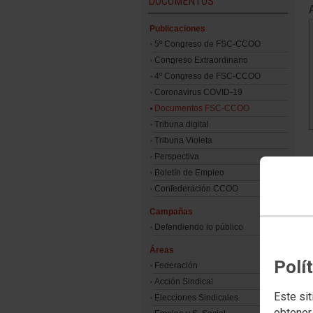
DOCUMENTOS
Publicaciones
5º Congreso de FSC-CCOO
Congreso Extraordinario
4º Congreso de FSC-CCOO
Coronavirus COVID-19
Documentos FSC-CCOO
Tribuna digital
Tribuna Violeta
Perspectiva
Boletín de Empleo
Confederación CCOO
Campañas
Defendiendo lo público
Áreas
Polí
Federación
Acción Sindical
Este sit
Elecciones Sindicales
obtener