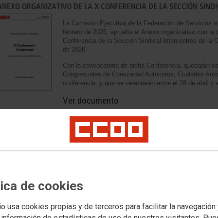
ANEXO ORGANIZATIVO DE LA X CONFERENCIA DE LA SECCIÓN SIND
La Comisión Ejecutiva de la Federación de Servicios a
febrero de 2026, aprueba el Anexo organizativo con la
Conferencia de la Sección Sindical Intercentros de la 
de 2026.
Con la convocatoria de dicha Conferencia, quedarán 
Congresuales de Comunidad Autónoma, Ciudades Autó
conferencia, y que se celebrarán entre el 28 de abril y
Ver documento
08.07.2025
ESTATUTOS DEL 5º CONGRESO DE FSC-CCOO
Ver documento
tica de cookies
io usa cookies propias y de terceros para facilitar la navegación
 información de estadísticas de uso de nuestros visitantes. Pu