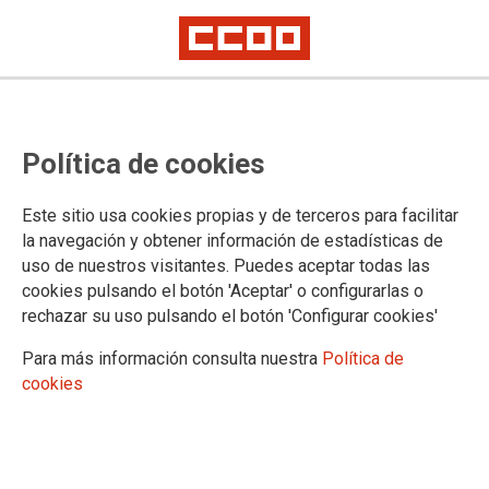
07/08/2026
¡Apúntate gratis al
Política de cookies
Programa de Bienestar este
verano!
Este sitio usa cookies propias y de terceros para facilitar
Con el objetivo de promover un impacto
la navegación y obtener información de estadísticas de
positivo en tu día a día, FSC-CCOO, en colaboración con Life&You
uso de nuestros visitantes. Puedes aceptar todas las
Wellness, pone en marcha el Programa de Bienestar Verano 2026. Una
iniciativa gratuita diseñada exclusivamente para nuestra afiliación, que
cookies pulsando el botón 'Aceptar' o configurarlas o
proporcionará herramientas y recursos prácticos para adoptar un estilo de
rechazar su uso pulsando el botón 'Configurar cookies'
vida más saludable.
Para más información consulta nuestra
Política de
06/08/2026
cookies
Asegura tu futuro en el
Cuerpo Administrativo de la
Seguridad Social: 1.100
plazas de turno libre