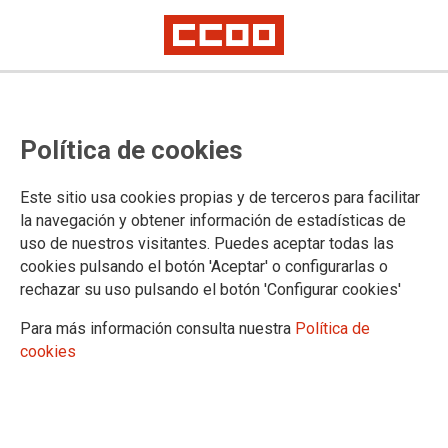
CCOO insiste en exigir que se
Política de cookies
garantice la subida salarial y logra
el compromiso de avanzar en los
Este sitio usa cookies propias y de terceros para facilitar
acuerdos ya alcanzados
la navegación y obtener información de estadísticas de
uso de nuestros visitantes. Puedes aceptar todas las
cookies pulsando el botón 'Aceptar' o configurarlas o
El Área Pública de CCOO exige al Gobierno un mayor
rechazar su uso pulsando el botón 'Configurar cookies'
compromiso con los tres millones de empleadas y empleados
públicos y que se garantice el 2% de incrementos retributivos
Para más información consulta nuestra
Política de
el 1 de enero de 2020, tal y como recoge el II Acuerdo para la
cookies
Mejora del Empleo Público y las Condiciones de Trabajo.
27/11/2019.
TEMAS