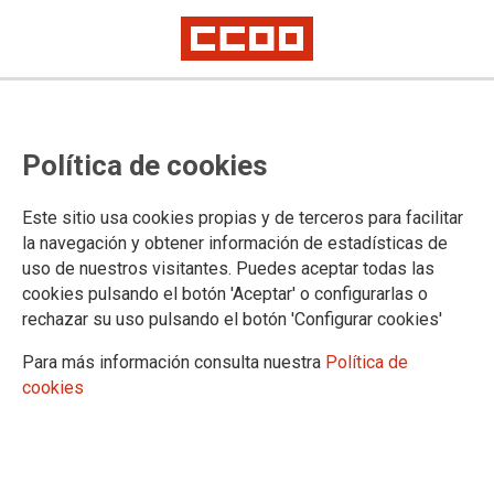
La crisis de la COVID-19
Política de cookies
Mientras preparo los temas para las oposiciones docentes me
Este sitio usa cookies propias y de terceros para facilitar
ha dado por reflexionar sobre el sistema educativo y he
la navegación y obtener información de estadísticas de
llegado a la siguiente conclusión: el sistema actúa como
uso de nuestros visitantes. Puedes aceptar todas las
catalizador de las revoluciones científicas en las mentes del
cookies pulsando el botón 'Aceptar' o configurarlas o
alumnado.
rechazar su uso pulsando el botón 'Configurar cookies'
28/01/2021. Aida López Serna, contratada para investigación en el
Departamento de Envases del IATA-CSIC, futura docente y divulgadora
Para más información consulta nuestra
Política de
científica
cookies