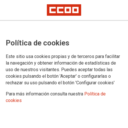
La comunicación en igualdad
Política de cookies
refleja nuestro perfil
Este sitio usa cookies propias y de terceros para facilitar
Cualquier organización, sea del tipo que sea, emite un tipo de
la navegación y obtener información de estadísticas de
información que la define, tanto hacia el exterior como hacia
uso de nuestros visitantes. Puedes aceptar todas las
su ámbito interno. Esta información es la que determina su
cookies pulsando el botón 'Aceptar' o configurarlas o
propio perfil y por eso es preferible que, de forma consciente,
rechazar su uso pulsando el botón 'Configurar cookies'
sea ella misma la que genere la imagen concreta que quiere
dar antes de que sean otras personas desde fuera, quienes lo
Para más información consulta nuestra
Política de
hagan.
cookies
28/01/2021. Juana Olmeda Gómez, coordinadora de la Dirección y
Secretaria de Comunicación FSC-CCOO