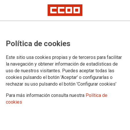
CCOO se movilizará el 8 de abril
Política de cookies
para exigir una subida salarial, el
cumplimiento de lo pactado y la
Este sitio usa cookies propias y de terceros para facilitar
negociación de un nuevo acuerdo
la navegación y obtener información de estadísticas de
uso de nuestros visitantes. Puedes aceptar todas las
para el sector público
cookies pulsando el botón 'Aceptar' o configurarlas o
rechazar su uso pulsando el botón 'Configurar cookies'
El Área Pública de CCOO demanda al Ministerio de Función
Para más información consulta nuestra
Política de
Pública el cumplimiento completo de lo comprometido en el
cookies
Acuerdo Marco para una Administración del Siglo XXI, la
convocatoria de una mesa de negociación para firmar un
nuevo acuerdo plurianual, así como un incremento salarial
significativo que permita recuperar el poder adquisitivo