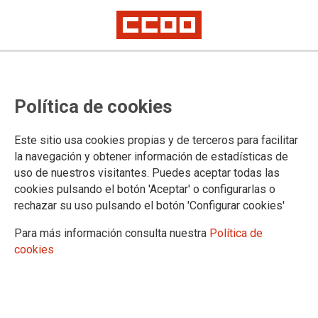
Los sindicatos suspenden el
Política de cookies
encierro en la AEAT y piden
nombrar un mediador para
Este sitio usa cookies propias y de terceros para facilitar
solucionar el conflicto
la navegación y obtener información de estadísticas de
uso de nuestros visitantes. Puedes aceptar todas las
cookies pulsando el botón 'Aceptar' o configurarlas o
CCOO, SIAT, UGT, CSIF, y CIG advierten de que retomarán
rechazar su uso pulsando el botón 'Configurar cookies'
las medidas de presión si la dirección de la Agencia
Tributaria rechaza la mediación.
Para más información consulta nuestra
Política de
cookies
20/06/2024.