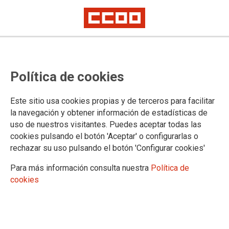
El Tribunal Supremo da la razón a
Política de cookies
CCOO y prohíbe empeorar las
condiciones a las personas que
Este sitio usa cookies propias y de terceros para facilitar
teletrabajan
la navegación y obtener información de estadísticas de
uso de nuestros visitantes. Puedes aceptar todas las
cookies pulsando el botón 'Aceptar' o configurarlas o
Las empresas no pueden realizar descuentos en las
rechazar su uso pulsando el botón 'Configurar cookies'
retribuciones de las personas que teletrabajan por incidentes
debidos a desconexiones que impidan la prestación, ni
Para más información consulta nuestra
Política de
obligar a recuperar ese tiempo. Tampoco el tiempo de uso del
cookies
lavabo para atender necesidades fisiológicas computa como
tiempo de descanso.
28/09/2023.