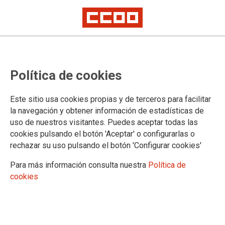
Las secretarías de las Mujeres y
Política de cookies
de Juventud organizan la 2ª
carrera virtual solidaria Corriendo
Este sitio usa cookies propias y de terceros para facilitar
hacia la Igualdad
la navegación y obtener información de estadísticas de
uso de nuestros visitantes. Puedes aceptar todas las
cookies pulsando el botón 'Aceptar' o configurarlas o
Se trata de una acción en redes sociales y este año
rechazar su uso pulsando el botón 'Configurar cookies'
colaboramos con la
Asociación Mujeres Unidas contra el
Maltrato
.
Para más información consulta nuestra
Política de
cookies
01/03/2022.
La 2ª Carrera Virtual es una forma
de visualizar que debemos correr