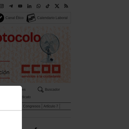
Canal Ético
Calendario Laboral
Sectores
Buscador
Tu sindicato
Internacional
Congresos
Artículo 7