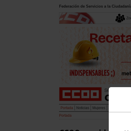
Federación de Servicios a la Ciudadan
Zon
Portada
Noticias
Mujeres
Juventud
Em
Portada