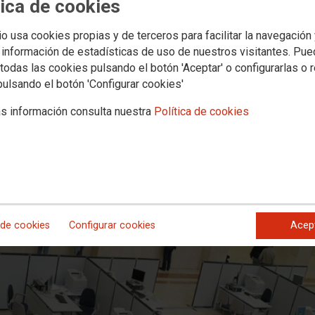
 la actual propuesta de Función Púb
tica de cookies
as para solucionar el problema de l
io usa cookies propias y de terceros para facilitar la navegación
 información de estadísticas de uso de nuestros visitantes. Pu
todas las cookies pulsando el botón 'Aceptar' o configurarlas o 
pulsando el botón 'Configurar cookies'
rtantes de la propuesta inicial del Ministerio a la expuesta hoy en la 
y faltan puntos clave que hacen que no se pueda llegar a un acuerdo en
s información consulta nuestra
Política de cookies
 de cookies
Configurar cookies
Acep