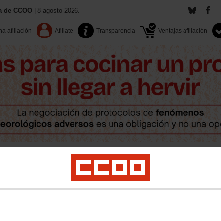
ía de CCOO
| 8 agosto 2026.
a afiliación
Afiliate
Transparencia
Ventajas afiliación
Contacta
Territorios
Documentos
Multimedia
pleo
Salud laboral
Políticas sociales
LGTBI+
Medio ambiente
Formación