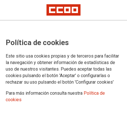
El personal público lleva sus
Política de cookies
reivindicaciones al Ministerio de
Política Territorial y Función
Este sitio usa cookies propias y de terceros para facilitar
Pública
la navegación y obtener información de estadísticas de
uso de nuestros visitantes. Puedes aceptar todas las
cookies pulsando el botón 'Aceptar' o configurarlas o
La secretaria de Acción Sindical, Mª Cruz Vicente, con los
rechazar su uso pulsando el botón 'Configurar cookies'
secretarios generales de FSC, FSS, y FE de CCOO, Pepe
Fernández, Antonio Cabrera y Paco García, junto con Miriam
Para más información consulta nuestra
Política de
Pinillos, secretaria de Políticas Públicas de FSC-CCOO, han
cookies
encabezado la delegación de empleadas/os públicos de
CCOO que se ha concentrado esta mañana frente al
Ministerio de Política Territorial y Función Pública para exigir
el cumplimiento de los acuerdos firmados en el sector