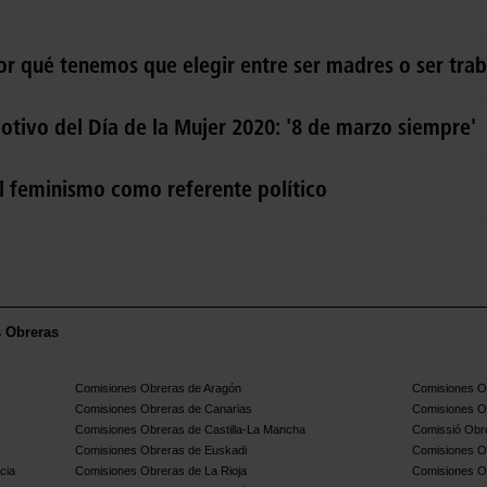
or qué tenemos que elegir entre ser madres o ser tra
otivo del Día de la Mujer 2020: '8 de marzo siempre'
l feminismo como referente político
s Obreras
Comisiones Obreras de Aragón
Comisiones Ob
Comisiones Obreras de Canarias
Comisiones O
Comisiones Obreras de Castilla-La Mancha
Comissió Obre
Comisiones Obreras de Euskadi
Comisiones O
cia
Comisiones Obreras de La Rioja
Comisiones O