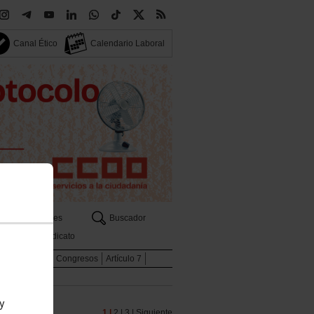
Canal Ético
Calendario Laboral
Sectores
Buscador
Tu sindicato
Internacional
Congresos
Artículo 7
 y
1 |
2 |
3 |
Siguiente