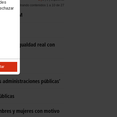
edes
Mostrando contenidos 1 a 10 de 27
rechazar
ivo del 8M
guir la igualdad real con
tar
s administraciones públicas’
úblicas
mbres y mujeres con motivo