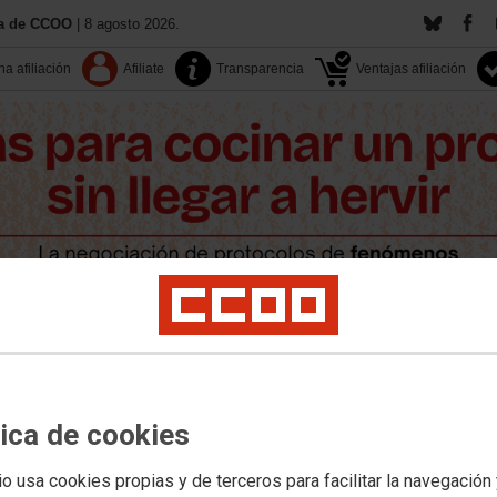
ía de CCOO
| 8 agosto 2026.
a afiliación
Afiliate
Transparencia
Ventajas afiliación
Contacta
Territorios
Documentos
Multimedia
pleo
Salud laboral
Políticas sociales
LGTBI+
Medio ambiente
Formación
tica de cookies
io usa cookies propias y de terceros para facilitar la navegación