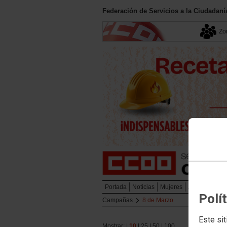
Federación de Servicios a la Ciudadan
Zon
Portada
Noticias
Mujeres
Juventud
Em
Polí
Campañas
8 de Marzo
Este sit
Mostrar: |
10
|
25
|
50
|
100