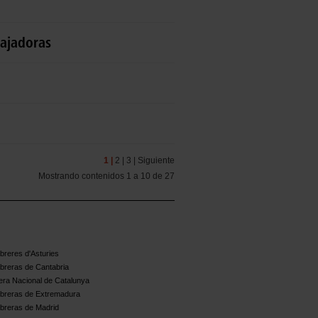
bajadoras
1 |
2 |
3 |
Siguiente
Mostrando contenidos 1 a 10 de 27
reres d'Asturies
breras de Cantabria
ra Nacional de Catalunya
breras de Extremadura
breras de Madrid