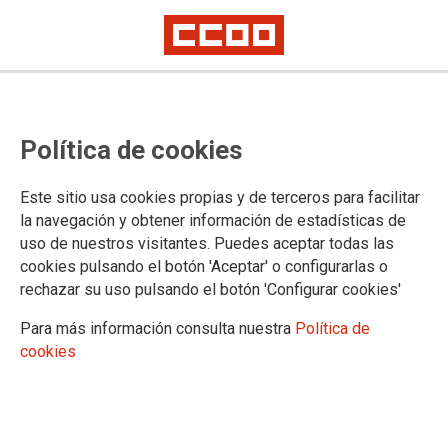
Patricia Lauder, elegida nueva
Política de cookies
componente del comité director
de ETF Railways
Este sitio usa cookies propias y de terceros para facilitar
la navegación y obtener información de estadísticas de
uso de nuestros visitantes. Puedes aceptar todas las
La responsable de Internacional del Sector Ferroviario de
cookies pulsando el botón 'Aceptar' o configurarlas o
FSC-CCOO, Patricia Lauder, ha sido elegida por unanimidad
rechazar su uso pulsando el botón 'Configurar cookies'
como nueva componente del comité director de ETF
Railways en la reunión celebrada en Tiflis (Georgia) el 27 de
Para más información consulta nuestra
Política de
mayo.
cookies
05/06/2026.