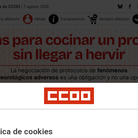
ía de CCOO
| 7 agosto 2026.
a afiliación
Afiliate
Transparencia
Ventajas afiliación
Contacta
Territorios
Documentos
Multimedia
pleo
Salud laboral
Políticas sociales
LGTBI+
Medio ambiente
Formación
tica de cookies