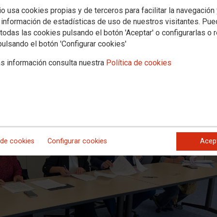
igualdad de Bergé Marítima
io usa cookies propias y de terceros para facilitar la navegación
 información de estadísticas de uso de nuestros visitantes. Pu
 ha subido al REGCON el Plan de Igualdad de Bergé Marítima para su re
todas las cookies pulsando el botón 'Aceptar' o configurarlas o 
te de la empresa y de la parte social. La parte social ha estado compue
pulsando el botón 'Configurar cookies'
s información consulta nuestra
Política de cookies
 de cookies
Configurar cookies
Acep