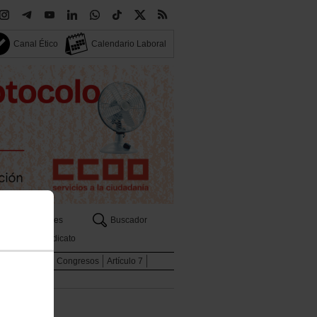
Canal Ético
Calendario Laboral
Sectores
Buscador
Tu sindicato
Internacional
Congresos
Artículo 7