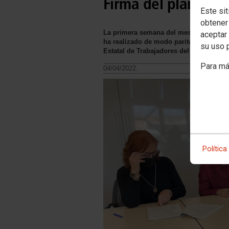
Firma del plan de 
Este sit
obtener
La primera semana del mes de marzo se
aceptar 
ha realizado de modo paritario por par
su uso 
Estatal de Trabajadores del Mar.
Para má
04/04/2022.
Política