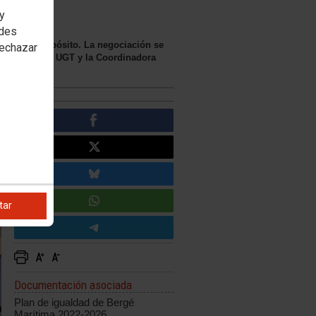
 y
edes
gistro y depósito. La negociación se
rechazar
sta por CCOO, UGT y la Coordinadora
tar
Documentación asociada
Plan de igualdad de Bergé
Marítima 2022-2026