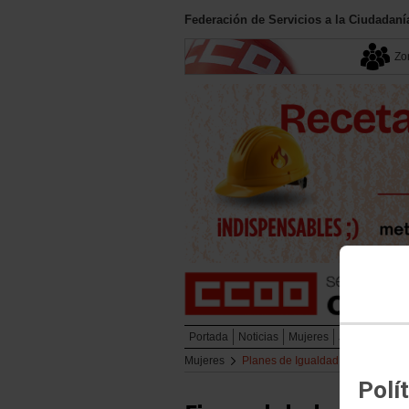
Federación de Servicios a la Ciudadan
Zon
Portada
Noticias
Mujeres
Juventud
Em
Mujeres
Planes de Igualdad
Polí