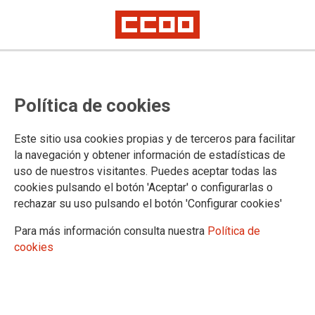
CCOO se reúne hoy con Montoro
Política de cookies
para negociar sobre empleo
público
Este sitio usa cookies propias y de terceros para facilitar
la navegación y obtener información de estadísticas de
uso de nuestros visitantes. Puedes aceptar todas las
Comisiones Obreras, junto con UGT y CSIF, se reúne hoy a
cookies pulsando el botón 'Aceptar' o configurarlas o
las 17:00 horas con el ministro de Hacienda y Función
rechazar su uso pulsando el botón 'Configurar cookies'
Pública, Cristóbal Montoro, para negociar las condiciones
laborales de las empleadas y empleados públicos. Tras la
Para más información consulta nuestra
Política de
reunión, que se celebrará en la sede del ministerio en la calle
cookies
Santa Engracia, nº 7, el coordinador del Área Pública de
CCOO, Pepe Fernández, hará declaraciones a los medios de
comunicación.
05/02/2018.