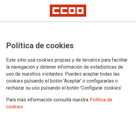
CCOO ve muy lejano un posible
Política de cookies
acuerdo sobre empleo público
Este sitio usa cookies propias y de terceros para facilitar
En reunión celebrada ayer 14 de septiembre entre la
la navegación y obtener información de estadísticas de
secretaria de Estado de Función Pública, Elena Collado, el
uso de nuestros visitantes. Puedes aceptar todas las
director general de Función Pública, Javier Pérez, y los
cookies pulsando el botón 'Aceptar' o configurarlas o
sindicatos más representativos de la Función Pública
rechazar su uso pulsando el botón 'Configurar cookies'
(CCOO, UGT y CSIF), no se han producido avances
significativos que nos haga pensar en un próximo acuerdo en
Para más información consulta nuestra
Política de
el seno de la Mesa General de Negociación de las
cookies
Administraciones Públicas.
15/09/2017.
TEMAS