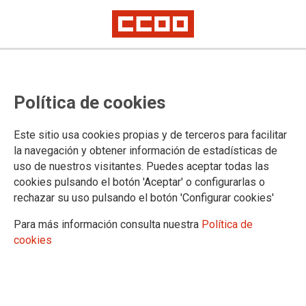
Mostrar: |
10
|
25
|
50
|
100
1 |
2 |
3 |
4 |
5 |
Siguiente
Mostrando contenidos 1 a 10 de 44
Política de cookies
30/04/2026. Encuesta de Población Activa del 1º
trimestre de 2026
Este sitio usa cookies propias y de terceros para facilitar
la navegación y obtener información de estadísticas de
uso de nuestros visitantes. Puedes aceptar todas las
05/11/2025. Balance del empleo, octubre 2025
cookies pulsando el botón 'Aceptar' o configurarlas o
rechazar su uso pulsando el botón 'Configurar cookies'
30/10/2025. Análisis de la EPA del tercer trimestre
Para más información consulta nuestra
Política de
de 2025 sobre empleo público
cookies
04/09/2025. Balance del empleo, agosto 2025