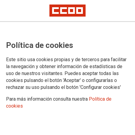
Mostrar: |
10
|
25
|
50
|
100
1 |
2 |
3 |
4 |
5 |
6 |
7 |
8 |
9 |
Siguiente
Mostrando contenidos 1 a 10 de 518
Política de cookies
26/10/2016. Informe sobre la situación actual de
Instituciones Penitenciarias: Análisis desde la
Este sitio usa cookies propias y de terceros para facilitar
perspectiva sindical de CCOO
la navegación y obtener información de estadísticas de
uso de nuestros visitantes. Puedes aceptar todas las
cookies pulsando el botón 'Aceptar' o configurarlas o
22/12/2015. Catálogo de enfermedades
rechazar su uso pulsando el botón 'Configurar cookies'
relacionadas con el trabajo en los trabajadores y
trabajadoras de instalaciones deportivas
Para más información consulta nuestra
Política de
cookies
10/07/2015. Economia colaborativa el uso
compartido del coche compartido