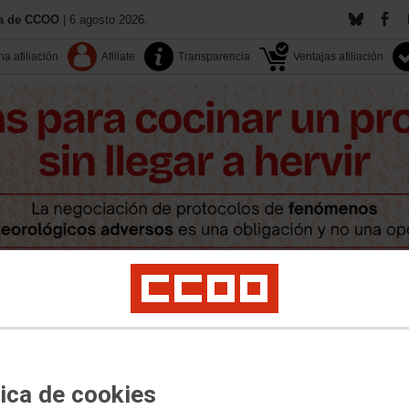
ía de CCOO
| 6 agosto 2026.
a afiliación
Afiliate
Transparencia
Ventajas afiliación
Contacta
Territorios
Documentos
Multimedia
pleo
Salud laboral
Políticas sociales
LGTBI+
Medio ambiente
Formación
tica de cookies