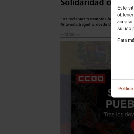
Solidaridad con el 
Este sit
obtener
Los recientes terremotos han causado 
aceptar 
Ante esta tragedia, desde CCOO queremo
su uso 
02/07/2026.
Para má
Política