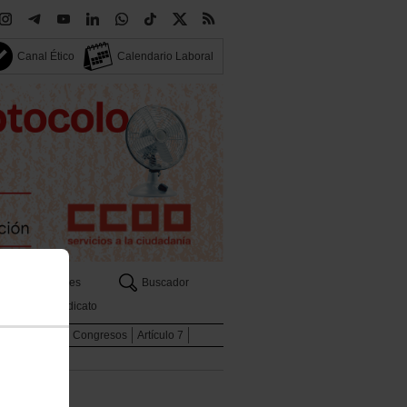
Canal Ético
Calendario Laboral
Sectores
Buscador
Tu sindicato
Internacional
Congresos
Artículo 7