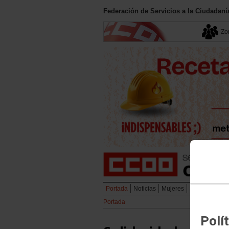
Federación de Servicios a la Ciudadan
Zon
Portada
Noticias
Mujeres
Juventud
Em
Portada
Polí