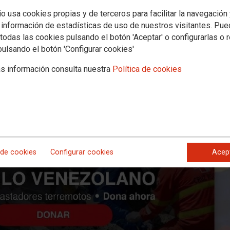
pueblo venezolano tras los terremo
io usa cookies propias y de terceros para facilitar la navegación
 información de estadísticas de uso de nuestros visitantes. Pu
graves daños materiales y han golpeado duramente a una población que 
todas las cookies pulsando el botón 'Aceptar' o configurarlas o 
s expresar nuestra solidaridad activa con el pueblo venezolano.
pulsando el botón 'Configurar cookies'
s información consulta nuestra
Política de cookies
 de cookies
Configurar cookies
Acep