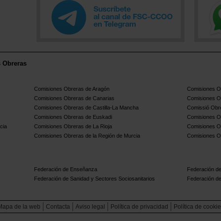
s Obreras
Comisiones Obreras de Aragón
Comisiones Ob
Comisiones Obreras de Canarias
Comisiones O
Comisiones Obreras de Castilla-La Mancha
Comissió Obre
Comisiones Obreras de Euskadi
Comisiones O
cia
Comisiones Obreras de La Rioja
Comisiones O
Comisiones Obreras de la Región de Murcia
Comisiones O
Federación de Enseñanza
Federación de
Federación de Sanidad y Sectores Sociosanitarios
Federación de
Mapa de la web
Contacta
Aviso legal
Política de privacidad
Política de cooki