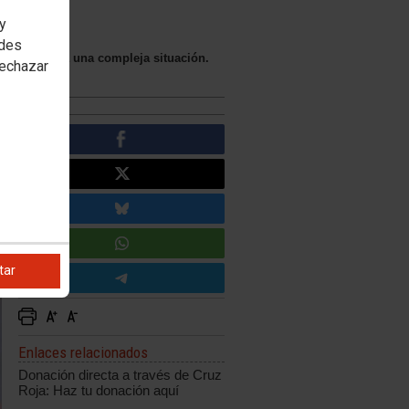
tos
 y
edes
ya atraviesa una compleja situación.
rechazar
tar
Enlaces relacionados
Donación directa a través de Cruz
Roja: Haz tu donación aquí