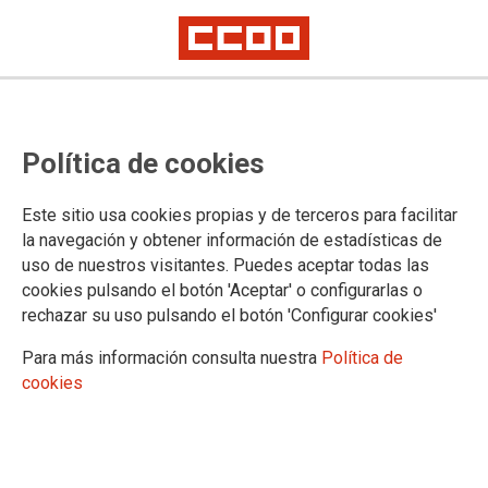
CCOO exige al Gobierno
Política de cookies
negociación real de las
indemnizaciones por residencia y
Este sitio usa cookies propias y de terceros para facilitar
por razón de servicios en el sector
la navegación y obtener información de estadísticas de
uso de nuestros visitantes. Puedes aceptar todas las
público
cookies pulsando el botón 'Aceptar' o configurarlas o
rechazar su uso pulsando el botón 'Configurar cookies'
El sindicato valora que por fin se atienda una demanda que
Para más información consulta nuestra
Política de
llevaban años exigiendo y que es un compromiso introducido
cookies
en el Acuerdo Marco para la mejora del empleo público y
servicio a la ciudadanía a instancias de CCOO, pero exige
que no se quede en exclusiva para atender la situación de
Illes Balears y se amplíe al resto de territorios y situaciones