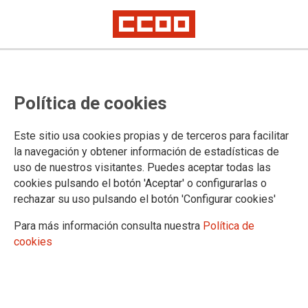
Podcast Artículo 7: "La vivienda
Política de cookies
nos cuesta la vida"
Este sitio usa cookies propias y de terceros para facilitar
Entrevista a Paco Fernández, secretario general de FSC-
la navegación y obtener información de estadísticas de
CCOO Andalucía, y a Pedro Costeras, secretario general de
uso de nuestros visitantes. Puedes aceptar todas las
FSC-CCOO Canarias.
cookies pulsando el botón 'Aceptar' o configurarlas o
rechazar su uso pulsando el botón 'Configurar cookies'
24/06/2026.
Para más información consulta nuestra
Política de
cookies