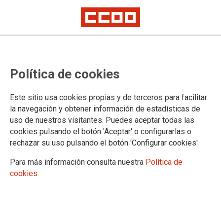
Rafael Pereira González, elegido
Política de cookies
nuevo secretario general de la
Sección Sindical Intercentros de la
Este sitio usa cookies propias y de terceros para facilitar
ONCE
la navegación y obtener información de estadísticas de
uso de nuestros visitantes. Puedes aceptar todas las
cookies pulsando el botón 'Aceptar' o configurarlas o
El 6 de junio se celebró la X Conferencia de la Sección
rechazar su uso pulsando el botón 'Configurar cookies'
Sindical Intercentros de la ONCE en Madrid, en la cual se
eligió a un nuevo secretario general y a la Comisión Ejecutiva
Para más información consulta nuestra
Política de
para los próximos cuatro años.
cookies
10/06/2026.