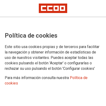
Convocamos movilizaciones en la
Política de cookies
Administración General del Estado
por un salario mínimo de 1.500
Este sitio usa cookies propias y de terceros para facilitar
euros netos
la navegación y obtener información de estadísticas de
uso de nuestros visitantes. Puedes aceptar todas las
cookies pulsando el botón 'Aceptar' o configurarlas o
Convocamos movilizaciones el próximo 9 de junio, a las
rechazar su uso pulsando el botón 'Configurar cookies'
12:30 horas, frente al Ministerio de Hacienda en Madrid, para
exigir retribuciones dignas y garantizar la eficiencia de unos
Para más información consulta nuestra
Política de
servicios públicos esenciales que, a día de hoy, se
cookies
encuentran bajo mínimos.
01/06/2026.