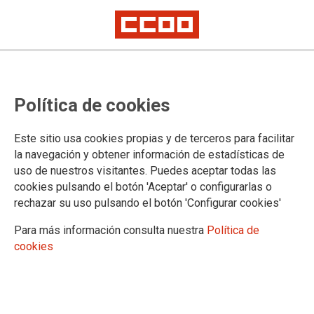
La movilidad con origen-destino
Política de cookies
laboral debe ser reconocida como
un derecho en la Ley de Movilidad
Este sitio usa cookies propias y de terceros para facilitar
Sostenible
la navegación y obtener información de estadísticas de
uso de nuestros visitantes. Puedes aceptar todas las
cookies pulsando el botón 'Aceptar' o configurarlas o
Con motivo de la Semana Europea de la Movilidad (SEM)
rechazar su uso pulsando el botón 'Configurar cookies'
que, cada año, celebramos del 16 al 22 de septiembre, esta
vez bajo el lema “Movilidad para todas y todos”, CCOO
Para más información consulta nuestra
Política de
recuerda que garantizar el derecho a la movilidad,
cookies
especialmente en los desplazamientos por motivos laborales,
es una cuestión social y constitucional de primer orden.
16/09/2025.