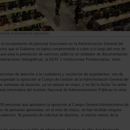
durante el examen de oposición
la incorporación de personal funcionario en la Administración General del
estos que el Gobierno se había comprometido a cubrir a lo largo del mes de
 clave para la prestación de servicios públicos en unidades de documentación,
deraciones hidrográficas, la AEAT o Instituciones Penitenciarias, entre
unciones de atención a la ciudadanía y resolución de expedientes, uno de
uperado la oposición al Cuerpo de Gestión de la Administración General del
dos semanas de duración, ya se retrasó en mayo, y se fijó la fecha “no antes
ta informativa del Instituto Nacional de Administraciones Públicas lo sitúa
00 personas que aprobaron la oposición al Cuerpo General Administrativo de
dos de personas aprobadas, en el mes de marzo, no han recibido ninguna
 selectivo. Ni previsión de solicitud de destinos, ni mucho menos de la
 los retrasos y la falta de información. Muchas de ellas han finalizado