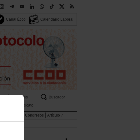
Canal Ético
Calendario Laboral
Sectores
Buscador
Tu sindicato
Internacional
Congresos
Artículo 7