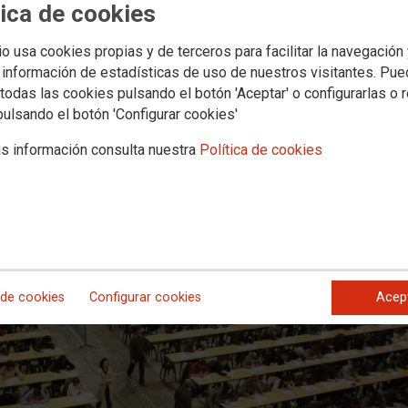
emora en la incorporación de casi 8
tica de cookies
eral del Estado
io usa cookies propias y de terceros para facilitar la navegación
 información de estadísticas de uso de nuestros visitantes. Pu
tificados en las oposiciones de los cuerpos Administrativo y de Gestión
todas las cookies pulsando el botón 'Aceptar' o configurarlas o 
ue debían haber tomado posesión o iniciado el curso selectivo en julio.
pulsando el botón 'Configurar cookies'
icios como la renovación de DNI y pasaportes, la gestión de altas y baja
ería.
s información consulta nuestra
Política de cookies
 de cookies
Configurar cookies
Acep