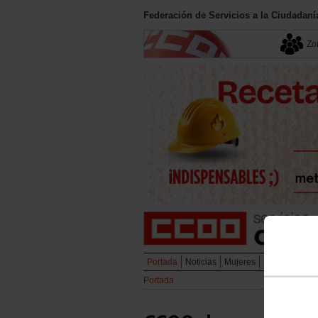
Federación de Servicios a la Ciudadan
Zon
Portada
Noticias
Mujeres
Juventud
Em
Portada