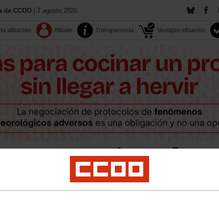
ía de CCOO
| 7 agosto 2026.
a afiliación
Afiliate
Transparencia
Ventajas afiliación
Contacta
Territorios
Documentos
Multimedia
pleo
Salud laboral
Políticas sociales
LGTBI+
Medio ambiente
Formación