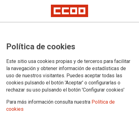
La falta de personal deja al SEPE
Política de cookies
sin capacidad para ofrecer
atención presencial
Este sitio usa cookies propias y de terceros para facilitar
la navegación y obtener información de estadísticas de
uso de nuestros visitantes. Puedes aceptar todas las
En la semana del 7 de junio, era incapaz de ofrecer una sola
cookies pulsando el botón 'Aceptar' o configurarlas o
cita previa en el 40% de sus oficinas. Del total, 270 no daban
rechazar su uso pulsando el botón 'Configurar cookies'
cita o estaban cerradas. El problema se intensifica en las
provincias más pobladas.
Para más información consulta nuestra
Política de
cookies
12/06/2025.