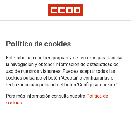
El sector público acapara
Política de cookies
prácticamente la totalidad de la
bajada de empleo en el primer
Este sitio usa cookies propias y de terceros para facilitar
trimestre del año
la navegación y obtener información de estadísticas de
uso de nuestros visitantes. Puedes aceptar todas las
cookies pulsando el botón 'Aceptar' o configurarlas o
Según la EPA del primer trimestre de 2025, publicada este
rechazar su uso pulsando el botón 'Configurar cookies'
martes, el empleo público baja en 92.100 personas y se sitúa
en los 3,49 millones.
Para más información consulta nuestra
Política de
cookies
30/04/2025.