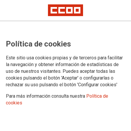
La Federación de Servicios a la
Política de cookies
Ciudadanía de CCOO convoca la
décima edición del concurso de
Este sitio usa cookies propias y de terceros para facilitar
relatos cortos la salud en el
la navegación y obtener información de estadísticas de
uso de nuestros visitantes. Puedes aceptar todas las
trabajo
cookies pulsando el botón 'Aceptar' o configurarlas o
rechazar su uso pulsando el botón 'Configurar cookies'
Los originales pueden enviarse hasta el 6 de abril. El fallo y
Para más información consulta nuestra
Política de
el relato premiado se publicarán el 28 de abril con motivo del
cookies
día Mundial de la Seguridad y la Salud en el Trabajo.
18/02/2025.