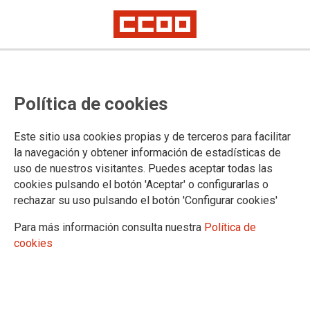
CCOO desbloquea el contacto con
Política de cookies
el ministro de Función Pública tras
concentrarse frente a su sede
Este sitio usa cookies propias y de terceros para facilitar
la navegación y obtener información de estadísticas de
uso de nuestros visitantes. Puedes aceptar todas las
El sindicato ha sido convocado a una reunión el 24 de
cookies pulsando el botón 'Aceptar' o configurarlas o
octubre como respuesta a la concentración de CCOO del
rechazar su uso pulsando el botón 'Configurar cookies'
pasado 17 de octubre frente a la sede del Ministerio de
Política Territorial y Función Pública.
Para más información consulta nuestra
Política de
cookies
21/10/2019.
TEMAS
#RecuperarLoArrebatado