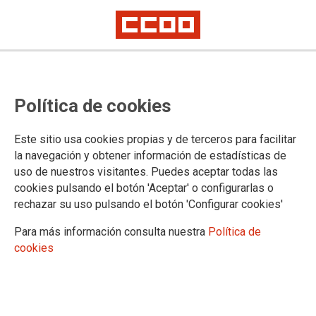
CCOO y UGT convocan
Política de cookies
movilizaciones para que "se
cumpla lo pactado, reivindicar la
Este sitio usa cookies propias y de terceros para facilitar
subida salarial y la modificación
la navegación y obtener información de estadísticas de
uso de nuestros visitantes. Puedes aceptar todas las
de la reforma laboral y la de
cookies pulsando el botón 'Aceptar' o configurarlas o
pensiones"
rechazar su uso pulsando el botón 'Configurar cookies'
Para más información consulta nuestra
Política de
cookies
09/01/2019.
TEMAS
#RecuperarLoArrebatado